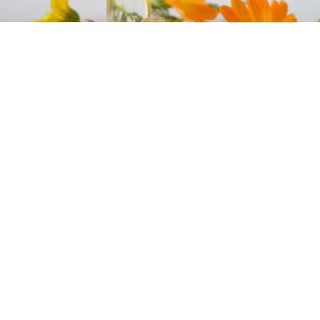
WAS IST MEINE ENERGIE MASSAGE
BEHANDLUNG
Mit liebender
Fürsorge und Geduld arbeite ich zur
Reconvaleszenz mit der höchsten Liebe, der reinen
wahren, und dem höchsten Licht, welche aus dem Ur-
Licht und der Ur-Liebe entstanden sind.
Damit das
gewünschte Ergebnis der Energie Massage