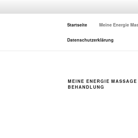
Zum
Inhalt
MEINE EN
springen
Startseite
Meine Energie Ma
Namasté
Datenschutzerklärung
MEINE ENERGIE MASSAGE
BEHANDLUNG