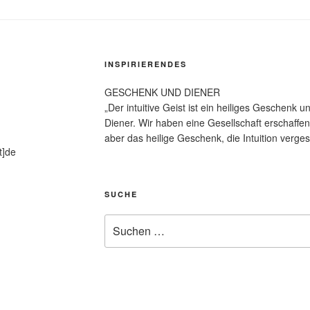
INSPIRIERENDES
GESCHENK UND DIENER
„Der intuitive Geist ist ein heiliges Geschenk u
Diener. Wir haben eine Gesellschaft erschaffen
aber das heilige Geschenk, die Intuition vergess
t]de
SUCHE
Suche
nach: