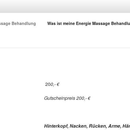
ERGIE MASSAGE BEH
ssage Behandlung
Was ist meine Energie Massage Behandl
20
0,- €
Gutscheinpreis 200,- €
Hinterkopf, Nacken, Rücken, Arme, Hä